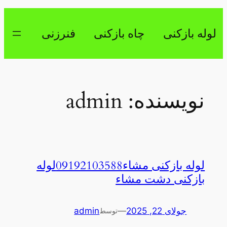
رفتن
به
لوله بازکنی
چاه بازکنی
فنرزنی
محتوا
نویسنده:
admin
لوله بازکنی مشاء09192103588لوله
بازکنی دشت مشاء
جولای 22, 2025
—
admin
توسط